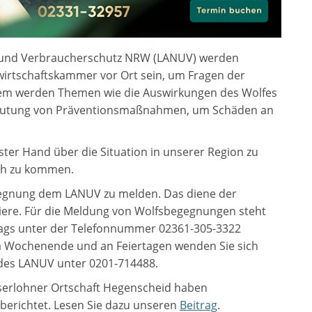
- und Verbraucherschutz NRW (LANUV) werden
irtschaftskammer vor Ort sein, um Fragen der
em werden Themen wie die Auswirkungen des Wolfes
edeutung von Präventionsmaßnahmen, um Schäden an
rster Hand über die Situation in unserer Region zu
ch zu kommen.
egegnung dem LANUV zu melden. Das diene der
iere. Für die Meldung von Wolfsbegegnungen steht
tags unter der Telefonnummer 02361-305-3322
am Wochenende und an Feiertagen wenden Sie sich
e des LANUV unter 0201-714488.
Iserlohner Ortschaft Hegenscheid haben
berichtet. Lesen Sie dazu unseren
Beitrag
.