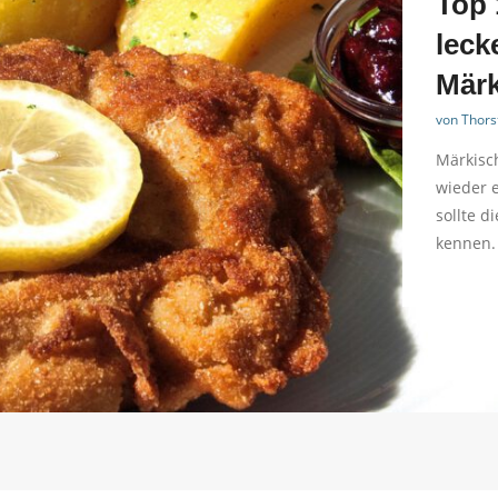
Top 
leck
Märk
von
Thors
Märkisch
wieder e
sollte d
kennen.