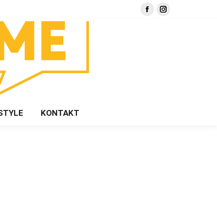
Facebook
Instagram
page
page
opens
opens
in
in
new
new
window
window
STYLE
KONTAKT