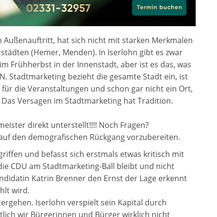
 Außenauftritt, hat sich nicht mit starken Merkmalen
dten (Hemer, Menden). In Iserlohn gibt es zwar
 Frühherbst in der Innenstadt, aber ist es das, was
. Stadtmarketing bezieht die gesamte Stadt ein, ist
 für die Veranstaltungen und schon gar nicht ein Ort,
 Das Versagen im Stadtmarketing hat Tradition.
ister direkt unterstellt!!!! Noch Fragen?
ch auf den demografischen Rückgang vorzubereiten.
ffen und befasst sich erstmals etwas kritisch mit
 die CDU am Stadtmarketing-Ball bleibt und nicht
andidatin Katrin Brenner den Ernst der Lage erkennt
lt wird.
itergehen. Iserlohn verspielt sein Kapital durch
tlich wir Bürgerinnen und Bürger wirklich nicht