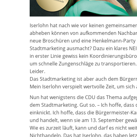
Iserlohn hat nach wie vor keinen gemeinsamen
abheben können von aufkommenden Nachbarstä
neue Broschüren und eine Henkelmann-Party im
Stadtmarketing ausmacht? Dazu ein klares NEIN
in erster Linie gewiss kein Koordinierungsbüro
um schnelle Zungenschläge zu transportieren.
Leider.
Das Stadtmarketing ist aber auch dem Bürgerme
Mein Iserlohn verspielt wertvolle Zeit, um si
Nun hat wenigstens die CDU das Thema aufgegri
dem Stadtmarketing. Gut so. – Ich hoffe, dass
einknickt. Ich hoffe, dass die Bürgermeister-K
und handelt, wenn sie am 13. September gewäh
Wie es zurzeit läuft, kann und darf es nicht we
Nichthandeln. Das hat Iserlohn, das haben letz