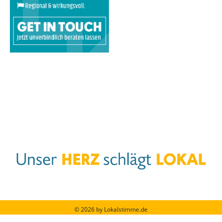
© 2026 by Lokalstimme.de
Werbung schalten
|
Impressum
|
Barrierefreiheit
|