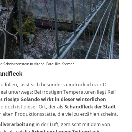
ne Schwarzenstein in Altena. Foto: Ilka Kremer
andfleck
 füllen, lässt sich besonders eindrücklich vor Ort
l unterwegs: Bei frostigen Temperaturen liegt Reif
s riesige Gelände wirkt in dieser winterlichen
 doch ist dieser Ort, der als
Schandfleck der Stadt
alten Produktionsstätte, die viel zu erzählen scheint.
llverarbeitung
in der Luft, gemischt mit dem von
k, als sei die
Arbeit vor langer Zeit einfach