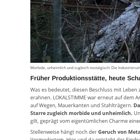
Morbide, unheimlich und zugleich nostalgisch: Die Industrierui
Früher Produktionsstätte, heute Sch
Was es bedeutet, diesen Beschluss mit Leben zu
erahnen. LOKALSTIMME war erneut auf dem Area
auf Wegen, Mauerkanten und Stahlträgern.
Da
Starre zugleich morbide und unheimlich.
Und
gilt, geprägt vom eigentümlichen Charme einer 
Stellenweise hängt noch der
Geruch von Meta
Vermodertem. Hier und da entsteht der Eindruc