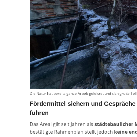
Die Natur hat bereits ganze Arbeit geleistet und sich große Tei
Fördermittel sichern und Gespräche
führen
Das Areal gilt seit Jahren als
städtebaulicher 
bestätigte Rahmenplan stellt jedoch
keine en