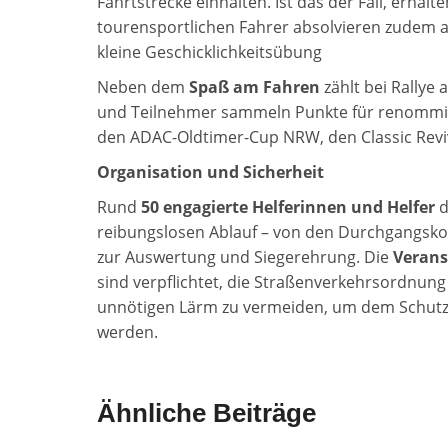
Fahrtstrecke einhalten. Ist das der Fall, erhal
tourensportlichen Fahrer absolvieren zudem 
kleine Geschicklichkeitsübung
Neben dem
Spaß am Fahren
zählt bei Rallye
und Teilnehmer sammeln Punkte für renommie
den ADAC-Oldtimer-Cup NRW, den Classic Reviv
Organisation und Sicherheit
Rund
50 engagierte Helferinnen und Helfer
d
reibungslosen Ablauf – von den Durchgangskon
zur Auswertung und Siegerehrung. Die
Verans
sind verpflichtet, die Straßenverkehrsordnun
unnötigen Lärm zu vermeiden, um dem Schutz 
werden.
Ähnliche Beiträge