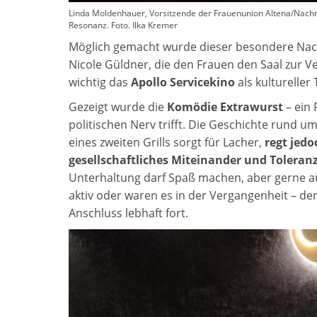
Linda Moldenhauer, Vorsitzende der Frauenunion Altena/Nachro
Resonanz. Foto. Ilka Kremer
Möglich gemacht wurde dieser besondere Nach
Nicole Güldner, die den Frauen den Saal zur V
wichtig das
Apollo Servicekino
als kultureller 
Gezeigt wurde die
Komödie Extrawurst
– ein 
politischen Nerv trifft. Die Geschichte rund u
eines zweiten Grills sorgt für Lacher,
regt jed
gesellschaftliches Miteinander und Toleran
Unterhaltung darf Spaß machen, aber gerne auc
aktiv oder waren es in der Vergangenheit – de
Anschluss lebhaft fort.