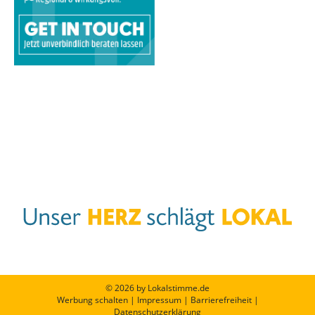
© 2026 by Lokalstimme.de
Werbung schalten
|
Impressum
|
Barrierefreiheit
|
Datenschutzerklärung