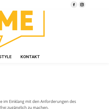
Facebook
Instagram
page
page
opens
opens
in
in
new
new
window
window
STYLE
KONTAKT
site im Einklang mit den Anforderungen des
efrei zugänglich zu machen.